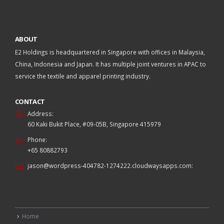
ABOUT
E2 Holdings is headquartered in Singapore with offices in Malaysia,
China, Indonesia and Japan. It has multiple joint ventures in APAC to
service the textile and apparel printing industry.
CONTACT
Address:
60 Kaki Bukit Place, #09-05B, Singapore 415979
Phone:
+65 80882793
jason@wordpress-404782-1274222.cloudwaysapps.com
:
Home