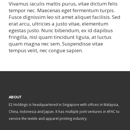
Vivamus iaculis mattis purus, vitae dictum felis
tempor nec. Maecenas eget fermentum turpis.
Fusce dignissim leo sit amet aliquet facilisis. Sed
erat arcu, ultricies a justo vitae, elementum
egestas justo. Nunc bibendum, ex id dapibus
fringilla, nisl quam tincidunt ligula, at luctus
quam magna nec sem. Suspendisse vitae
tempus velit, nec congue sapien.
ABOUT
E2 Holdings is headquartered in Singapore with offices in Malaysia,
China, Indonesia and Japan. It has multiple joint ventures in APAC to
service the textile and apparel printing industry.